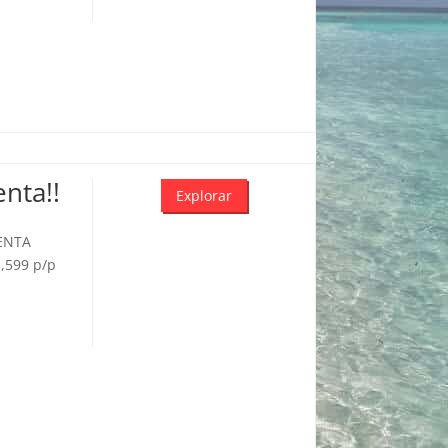
nta!!
Explorar
VENTA
3,599 p/p