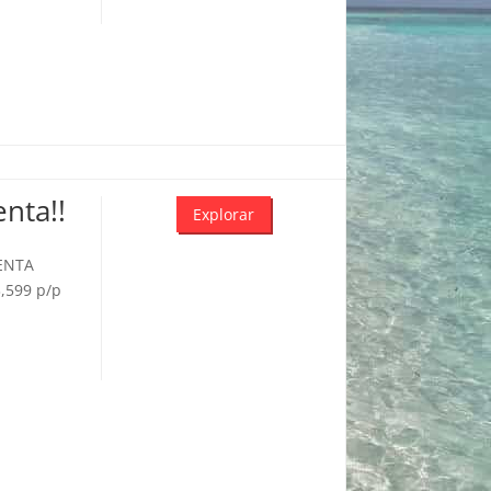
nta!!
Explorar
VENTA
3,599 p/p