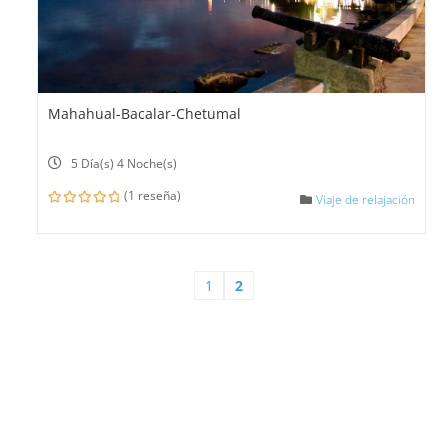
Mahahual-Bacalar-Chetumal
5 Día(s) 4 Noche(s)
(1 reseña)
Viaje de relajación
0
out
of
1
2