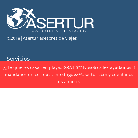
©2018|Asertur asesores de viajes
Servicios
¿¿Te quieres casar en playa…GRATIS?? Nosotros les ayudamos !!
Viajes de Placer
mándanos un correo a: mrodriguez@asertur.com y cuéntanos
Grupos y convenciones
tus anhelos!
Viajes empresariales
Soporte a clientes
Audiencias
Novedades
Nuevos destinos